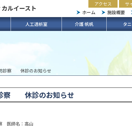
アクセス
サ
ィカルイースト
ホーム
施設概要
人工透析室
介護 帆帆
タニ
予防診察 休診のお知らせ
防診察 休診のお知らせ
診察 医師名：高山