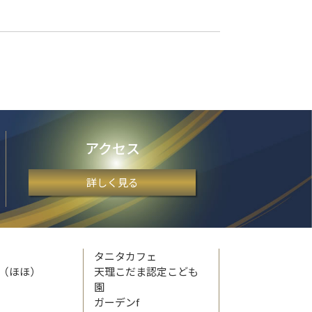
アクセス
詳しく見る
タニタカフェ
帆（ほほ）
天理こだま認定こども
園
ガーデンf