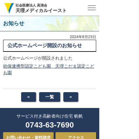
社会医療法人 高清会
天理メディカルイースト
お知らせ
2024年8月23日
公式ホームページ開設のお知らせ
公式ホームページが開設されました
幼保連携型認定こども園 天理こだま認定こど
も園
«
一覧
»
サービス付き
高齢者向け住宅 帆帆
0743-63-7690
お問い合わせ・資料請求
アクセス