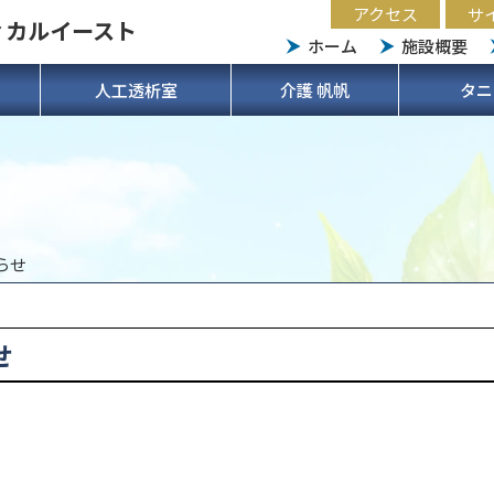
アクセス
サ
ィカルイースト
ホーム
施設概要
人工透析室
介護 帆帆
タニ
らせ
せ