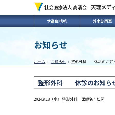
天理メデ
社会医療法人 高清会
サ高住 帆帆
外来診察室
お知らせ
ホーム
›
お知らせ
›
整形外科 休診のお知
整形外科 休診のお知ら
2024.9.18（水） 整形外科 医師名：松岡