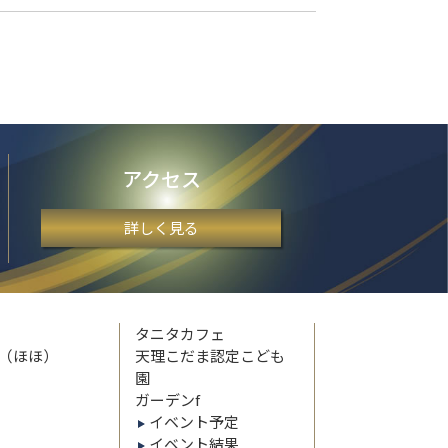
アクセス
詳しく見る
タニタカフェ
帆（ほほ）
天理こだま認定こども
園
ガーデンf
イベント予定
イベント結果